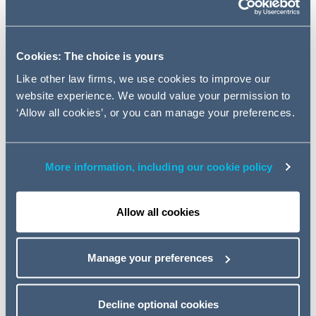
Zum Portfolio von ENDLESS gehört bereits der größte
europäische Golfeinzelhändler, American Golf.
Cookies: The choice is yours
GOLFINO ist einer der europäischen Marktführer in der
Like other law firms, we use cookies to improve our
Golfbekleidung, musste jedoch im November 2019
website experience. We would value your permission to
Insolvenzantrag stellen. Bei Insolvenzantrag waren in
‘Allow all cookies’, or you can manage your preferences.
dem Familienunternehmen über 250 Mitarbeitern
beschäftigt. GOLFINO ist Anbieter für hochwertige
Outfits im Bereich Sport- und Freizeitbekleidung.
More information, including our cookie policy
Gegründet und über 30 Jahre lang erfolgreich geführt
wurde das Unternehmen von den Eheleuten Christel und
Dr. Bernd Kirsten.
Allow all cookies
Die GOLFINO-Zentrale bleibt weiter in Glinde, von wo
aus die Geschäftsbereiche E-Commerce und
Manage your preferences
Großhandel unter der neuen International Leisure Brands
(Deutschland) GmbH ausgebaut werden sollen. Die
stationären Einzelhandelsgeschäfte mussten hingegen
Decline optional cookies