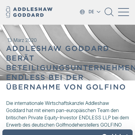
DE
13 März 2020
ADDLESHAW GODDARD
BERÄT
BETEILIGUNGSUNTERNEHME
ENDLESS BEI DER
ÜBERNAHME VON GOLFINO
Die internationale Wirtschaftskanzlei Addleshaw
Goddard hat mit einem pan-europäischen Team den
britischen Private Equity-Investor ENDLESS LLP bei dem
Erwerb des deutschen Golfmodeherstellers GOLFINO
beraten.