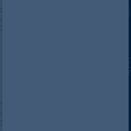
Über Addleshaw Goddard
Unser Team
AG in Deutschland