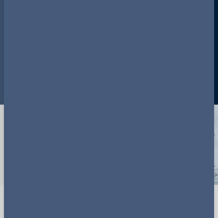
Europäischer Konzern aus dem
Bereich Erneuerbare Energien
Beratung beim Erwerb von zwei Windparks in
Deutschland
View more examples