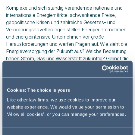
Komplexe und sich ständig verändernde nationale und
internationale Energiemärkte, schwankende Preise,
geopolitische Krisen und zahlreiche Gesetzes- und
Verordnungsnovellierungen stellen Energieunternehmen
und energieintensive Unternehmen vor große
Herausforderungen und werfen Fragen auf. Wie sieht die
Energieversorgung der Zukunft aus? Welche Bedeutung
haben Strom, Gas und Wasserstoff zukünftig? Gelingt die
Wärmewende? Wie kann man das Zusammenspiel der
drei Ziele Versorgungssicherheit, Preisgünstigkeit und
Klimaschutz in der Zukunft am besten gestalten? Mit
welchen smarten Technologien gelingt es, die
Cookies: The choice is yours
Energieversorgung effizient zu gestalten? Gelingt es
Like other law firms, we use cookies to improve our
Ihnen, im Zuge der Energiewende ihr Geschäftsmodell zu
website experience. We would value your permission to
transformieren? Wir unterstützen Sie bei allen Vorhaben
‘Allow all cookies’, or you can manage your preferences.
rund um die Energieversorgung.
Unsere Schwerpunkte