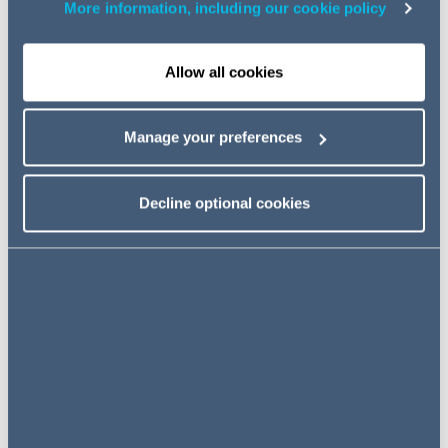
More information, including our cookie policy
Energietransformation und Energiewende
Solar, Wind On- und Offshore, Geothermie, Biogas,
Allow all cookies
Wasserkraft
Netzregulierung und Netzentgelte
Arealnetze und Kundenanlagen
Manage your preferences
Industrielle Energieversorgung und Dekarbonisierung
Emissionshandel und Carbon Management
Decline optional cookies
Wasserstoff und „grüne Moleküle“
Sektorkopplung, Wärmewende, E-Mobilität
Power-to-X und Battery Storage (BESS)
Netz- und Anlagenbau, Datencenter, Netzanschluss
Energy M&A
Prozessführung und Schiedsverfahren
Wie können wir Ihnen helfen?
Der Energiemarkt steht nicht still und wir auch nicht.