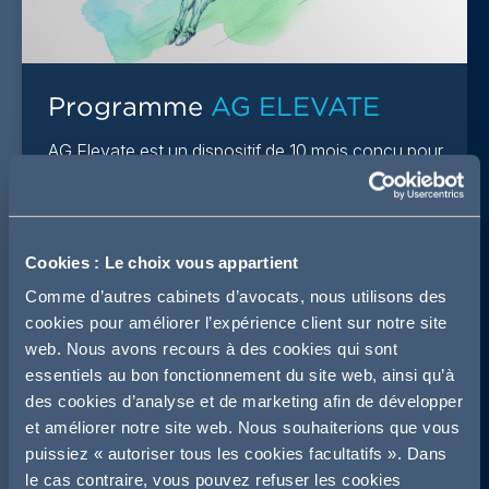
Programme
AG ELEVATE
AG Elevate est un dispositif de 10 mois conçu pour
faire progresser les jeunes pousses tech, quel que
soit leur secteur, en les accompagnant sur
l’ensemble des défis juridiques auxquels elles sont
confrontées lors de leur croissance.
Cookies : Le choix vous appartient
Comme d’autres cabinets d’avocats, nous utilisons des
Lire plus
cookies pour améliorer l’expérience client sur notre site
web. Nous avons recours à des cookies qui sont
essentiels au bon fonctionnement du site web, ainsi qu’à
des cookies d’analyse et de marketing afin de développer
et améliorer notre site web. Nous souhaiterions que vous
puissiez « autoriser tous les cookies facultatifs ». Dans
le cas contraire, vous pouvez refuser les cookies