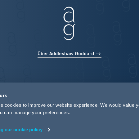
Über Addleshaw Goddard
ours
use cookies to improve our website experience. We would value 
 you can manage your preferences.
ng our cookie policy
rivacy
Legal Notices
Pricing Information
Tax Strategy
M