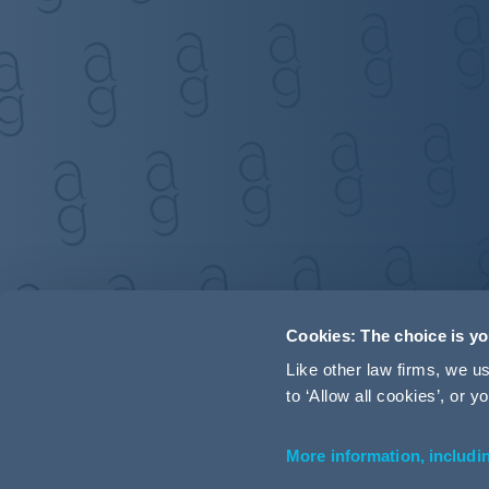
Cookies: The choice is y
Like other law firms, we 
to ‘Allow all cookies’, or
More information, includi
Accessibility
Terms and Conditions
Cookie Policy
P