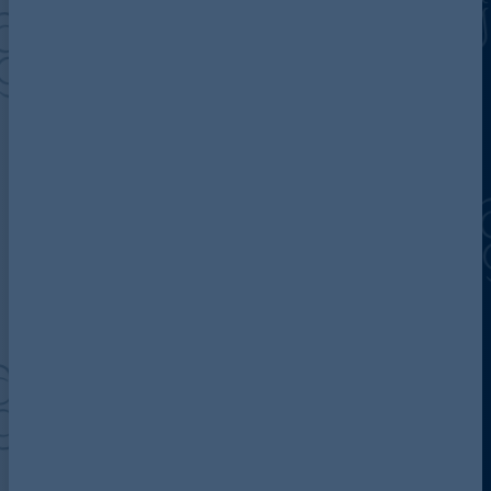
Über Addleshaw Goddard
Unser Team
AG in Deutschland