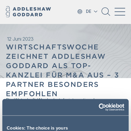
DE
12 Juni 2023
WIRTSCHAFTSWOCHE
ZEICHNET ADDLESHAW
GODDARD ALS TOP-
KANZLEI FÜR M&A AUS – 3
PARTNER BESONDERS
EMPFOHLEN
Die WirtschaftsWoche hat die internationale
Wirtschaftskanzlei Addleshaw Goddard als Top-Kanzlei
sowie drei Partner als Top-Anwälte für M&A
ausgezeichnet: Eckart Budelmann, Dr. Michael Leue und
Dr. Hubertus Schröder zählen zu den renommiertesten
Cookies: The choice is yours