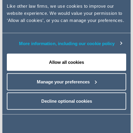
Anwälten ihres Fachs.
Like other law firms, we use cookies to improve our
website experience. We would value your permission to
Eckart Budelmann
berät Käufer und Verkäufer in
‘Allow all cookies’, or you can manage your preferences.
nationalen und internationalen M&A- Transaktionen.
Darüber hinaus berät er in allgemeinen Fragestellungen
des Gesellschaftsrechts und vertritt Mandanten in
More information, including our cookie policy
Gesellschafterstreitigkeiten vor Gericht.
Dr. Michael Leue
hat sich auf komplexe,
Allow all cookies
grenzüberschreitende M&A-Transaktionen, einschließlich
der Beratung in Fragen strategischer
Unternehmensstrukturierung, insbesondere bei
Manage your preferences
deutschen GmbHs und Aktiengesellschaften,
spezialisiert. Er berät zudem im Gesellschaftsrecht, in
aktien- und konzernrechtlichen Fragen sowie bei
Decline optional cookies
Auseinandersetzungen zwischen Geschäftsführung und
Gesellschaftern. Ein weiterer Schwerpunkt seiner
Tätigkeit ist die Beratung von Familienunternehmen und
Family Offices bei Struktur- und Nachfolgethemen.