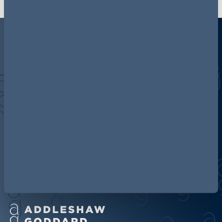
Über Addleshaw Goddard