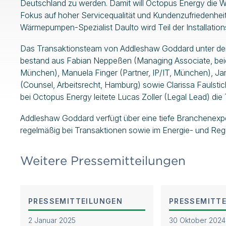
Deutschland zu werden. Damit will Octopus Energy die W
Fokus auf hoher Servicequalität und Kundenzufriedenh
Wärmepumpen-Spezialist Daulto wird Teil der Installati
Das Transaktionsteam von Addleshaw Goddard unter der
bestand aus Fabian Neppeßen (Managing Associate, beide
München), Manuela Finger (Partner, IP/IT, München), Jan
(Counsel, Arbeitsrecht, Hamburg) sowie Clarissa Faulsti
bei Octopus Energy leitete Lucas Zoller (Legal Lead) die 
Addleshaw Goddard verfügt über eine tiefe Branchenexpe
regelmäßig bei Transaktionen sowie im Energie- und Regu
Weitere Pressemitteilungen
PRESSEMITTEILUNGEN
PRESSEMITT
2 Januar 2025
30 Oktober 2024