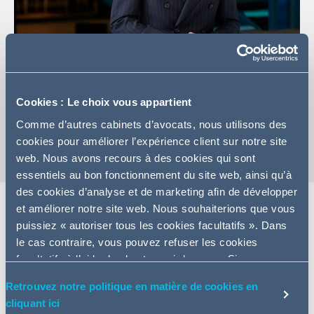
+33184135990
Contactez Antoine
Cookies : Le choix vous appartient
Carte de visite
Comme d’autres cabinets d’avocats, nous utilisons des
cookies pour améliorer l’expérience client sur notre site
web. Nous avons recours à des cookies qui sont
essentiels au bon fonctionnement du site web, ainsi qu’à
des cookies d’analyse et de marketing afin de développer
et améliorer notre site web. Nous souhaiterions que vous
puissiez « autoriser tous les cookies facultatifs ». Dans
Expertise
le cas contraire, vous pouvez refuser les cookies
facultatifs à l’aide des boutons ci-dessous. Si vous
Antoine Venier focalise son activité sur les opérations de
choisissez de refuser, nous n’emploierons pas de
financement structuré, notamment les opérations de
Retrouvez notre politique en matière de cookies en
cookies à ces fins supplémentaires. Vous serez
rachat par endettement (LBO), le financement
cliquant ici
également en mesure de personnaliser vos choix via le