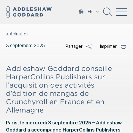
FR
< Actualites
3 septembre 2025
Partager
Imprimer
Addleshaw Goddard conseille
HarperCollins Publishers sur
l’acquisition des activités
d’édition de mangas de
Crunchyroll en France et en
Allemagne
Paris, le mercredi 3 septembre 2025 – Addleshaw
Goddard a accompagné HarperCollins Publishers