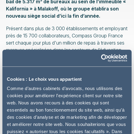
bail de 5.317 m² de bureaux au sein de l’immeuble «
Kalifornia » à Malakoff, où le groupe établira son
nouveau siège social d’ici la fin d’année.
Présent dans plus de 3 000 établissements et employant
près de 15 700 collaborateurs, Compass Group France
sert chaque jour plus d'un million de repas à travers ses
marques spécialisées dans les secteurs de l’éducation,
de la santé et de l’événementiel.
Addleshaw Goddard Paris a conseillé Compass Group
France dans le cadre de la prise à bail de 5.317 m² de
Cookies : Le choix vous appartient
bureaux pour installer son nouveau siège social au sein
Comme d’autres cabinets d’avocats, nous utilisons des
de l’immeuble « Kalifornia » situé à Malakoff.
cookies pour améliorer l’expérience client sur notre site
web. Nous avons recours à des cookies qui sont
Pensé par Ateliers 2/3/4/ et porté par Bouygues
essentiels au bon fonctionnement du site web, ainsi qu’à
Immobilier, l’immeuble « Kalifornia » se distingue par son
des cookies d’analyse et de marketing afin de développer
approche environnementale exemplaire. L’immeuble de
et améliorer notre site web. Nous souhaiterions que vous
bureaux représente une surface de 23 400 m² dont 4
puissiez « autoriser tous les cookies facultatifs ». Dans