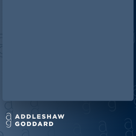
A propos d’Addleshaw Goddard