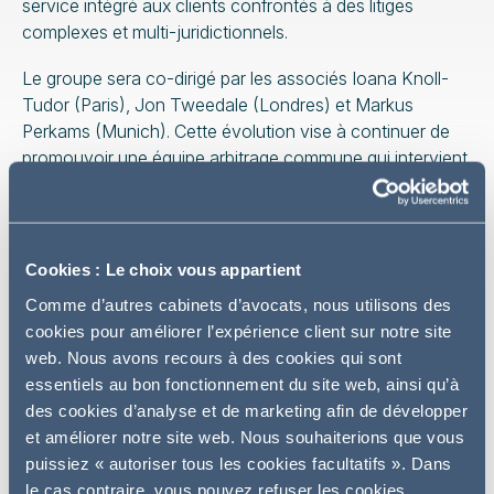
service intégré aux clients confrontés à des litiges
complexes et multi-juridictionnels.
Le groupe sera co-dirigé par les associés Ioana Knoll-
Tudor (Paris), Jon Tweedale (Londres) et Markus
Perkams (Munich). Cette évolution vise à continuer de
promouvoir une équipe arbitrage commune qui intervient
depuis une plateforme internationale.
Ce lancement reflète la poursuite de l’internationalisation
du cabinet dans le cadre de sa stratégie AG2030, ainsi
Cookies : Le choix vous appartient
que la demande croissante des clients pour un
Comme d’autres cabinets d’avocats, nous utilisons des
accompagnement transfrontalier dans des domaines tels
cookies pour améliorer l’expérience client sur notre site
que l’arbitrage commercial, l’arbitrage de construction et
web. Nous avons recours à des cookies qui sont
l’arbitrage d’investissement, ainsi que l’exécution de
essentiels au bon fonctionnement du site web, ainsi qu’à
sentences arbitrales et le recours au juge d’appui. Le
des cookies d’analyse et de marketing afin de développer
nouveau groupe Arbitrage International, restructuré et
et améliorer notre site web. Nous souhaiterions que vous
renforcé, répond à cette demande avec des équipes en
puissiez « autoriser tous les cookies facultatifs ». Dans
Europe, au Moyen-Orient et en Asie, et en s’appuyant
le cas contraire, vous pouvez refuser les cookies