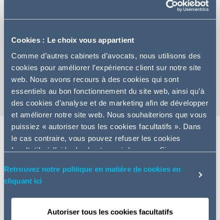
+33 (0)1 84 13 59 74
Cookies : Le choix vous appartient
Comme d’autres cabinets d’avocats, nous utilisons des
Contactez Georges-Louis
cookies pour améliorer l’expérience client sur notre site
Carte de visite
web. Nous avons recours à des cookies qui sont
essentiels au bon fonctionnement du site web, ainsi qu’à
des cookies d’analyse et de marketing afin de développer
et améliorer notre site web. Nous souhaiterions que vous
puissiez « autoriser tous les cookies facultatifs ». Dans
le cas contraire, vous pouvez refuser les cookies
facultatifs à l’aide des boutons ci-dessous. Si vous
Expertise
choisissez de refuser, nous n’emploierons pas de
Retrouvez notre politique en matière de cookies en
cookies à ces fins supplémentaires. Vous serez
Georges-Louis a été admis au Barreau de Paris en 2006.
cliquant ici
également en mesure de personnaliser vos choix via le
bouton « gérer vos préférences » ou via la page politique
Il assiste les entreprises en difficulté, en conseillant tous
au bas de notre site web.
les acteurs impliqués (dirigeants / actionnaires) sur les
Autoriser tous les cookies facultatifs