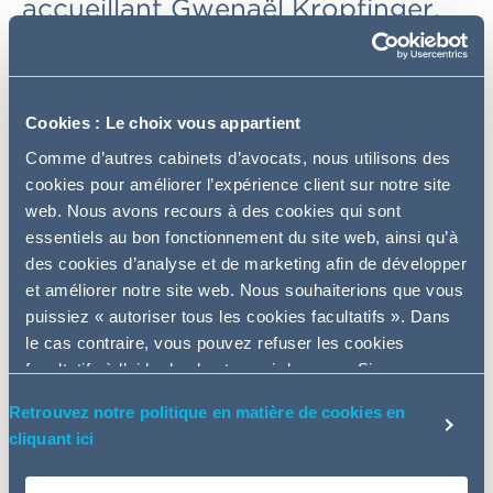
accueillant Gwenaël Kropfinger,
spécialisé dans la structuration
fiscale d’opérations d’acquisition
de mid et large cap.
Cookies : Le choix vous appartient
Comme d’autres cabinets d’avocats, nous utilisons des
La création de ce département fiscal s’inscrit dans la
cookies pour améliorer l’expérience client sur notre site
stratégie de développement d’Addleshaw Goddard et de
web. Nous avons recours à des cookies qui sont
ses équipes transactionnelles à travers l’Europe.
essentiels au bon fonctionnement du site web, ainsi qu’à
des cookies d’analyse et de marketing afin de développer
Après l’arrivée en juin 2022 de David Lambert, associé
et améliorer notre site web. Nous souhaiterions que vous
en Private Equity, le bureau parisien d’Addleshaw
puissiez « autoriser tous les cookies facultatifs ». Dans
Goddard renforce à nouveau ses équipes
le cas contraire, vous pouvez refuser les cookies
transactionnelles avec la création d’un département
facultatifs à l’aide des boutons ci-dessous. Si vous
dédié à la fiscalité.
choisissez de refuser, nous n’emploierons pas de
Retrouvez notre politique en matière de cookies en
Au-delà des activités transactionnelles, le département
cookies à ces fins supplémentaires. Vous serez
cliquant ici
interviendra en matière de fiscalité des fonds
également en mesure de personnaliser vos choix via le
d’investissement et des groupes industriels, de
bouton « gérer vos préférences » ou via la page politique