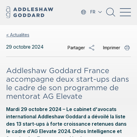
FR
< Actualites
29 octobre 2024
Partager
Imprimer
Addleshaw Goddard France
accompagne deux start-ups dans
le cadre de son programme de
mentorat AG Elevate
Mardi 29 octobre 2024 – Le cabinet d'avocats
international Addleshaw Goddard a dévoilé la liste
des 13 start-ups à forte croissance retenues dans
le cadre d’AG Elevate 2024. Delos Intelligence et